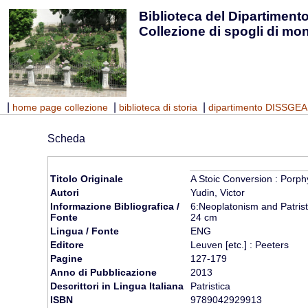
Biblioteca del Dipartimento
Collezione di spogli di mo
|
|
|
home page collezione
biblioteca di storia
dipartimento DISSGEA
Scheda
Titolo Originale
A Stoic Conversion : Porph
Autori
Yudin, Victor
Informazione Bibliografica /
6:Neoplatonism and Patristi
Fonte
24 cm
Lingua / Fonte
ENG
Editore
Leuven [etc.] : Peeters
Pagine
127-179
Anno di Pubblicazione
2013
Descrittori in Lingua Italiana
Patristica
ISBN
9789042929913